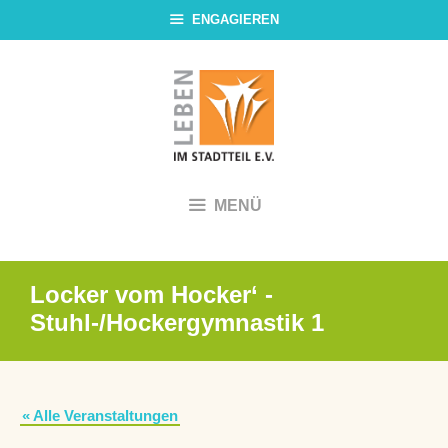
Zum
ENGAGIEREN
Inhalt
springen
MENÜ
Locker vom Hocker‘ -
Stuhl-/Hockergymnastik 1
« Alle Veranstaltungen