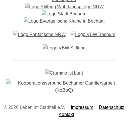
g
-
N
a
v
i
g
a
t
i
o
n
© 2026 Leben im Stadtteil e.V.
Impressum
Datenschutz
Kontakt