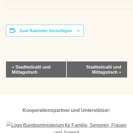
Zum Kalender hinzufügen
V
«
Stadtteilcafé und
Stadtteilcafé und
e
Mittagstisch
Mittagstisch
»
r
a
n
s
t
a
Kooperationspartner und Unterstützer:
l
t
u
n