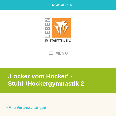
Zum
ENGAGIEREN
Inhalt
springen
MENÜ
‚Locker vom Hocker‘ -
Stuhl-/Hockergymnastik 2
« Alle Veranstaltungen