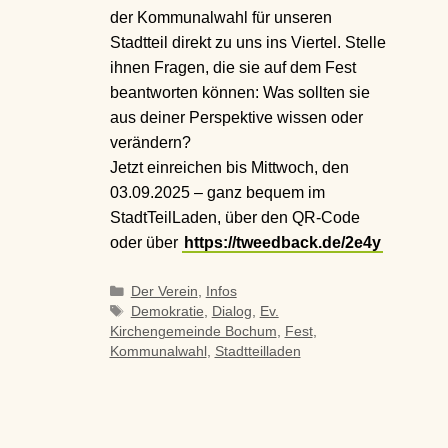
der Kommunalwahl für unseren
Stadtteil direkt zu uns ins Viertel. Stelle
ihnen Fragen, die sie auf dem Fest
beantworten können: Was sollten sie
aus deiner Perspektive wissen oder
verändern?
Jetzt einreichen bis Mittwoch, den
03.09.2025 – ganz bequem im
StadtTeilLaden, über den QR-Code
oder über
https://tweedback.de/2e4y
Kategorien
Der Verein
,
Infos
Schlagwörter
Demokratie
,
Dialog
,
Ev.
Kirchengemeinde Bochum
,
Fest
,
Kommunalwahl
,
Stadtteilladen