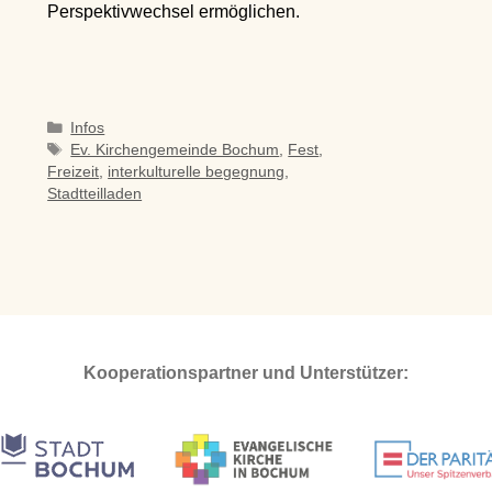
Perspektivwechsel ermöglichen.
Kategorien
Infos
Schlagwörter
Ev. Kirchengemeinde Bochum
,
Fest
,
Freizeit
,
interkulturelle begegnung
,
Stadtteilladen
Kooperationspartner und Unterstützer: