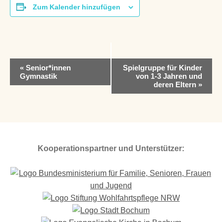
Zum Kalender hinzufügen
V
«
Senior*innen
Spielgruppe für Kinder
e
Gymnastik
von 1-3 Jahren und
r
deren Eltern
»
a
n
s
t
a
l
Kooperationspartner und Unterstützer:
t
u
n
g
-
N
a