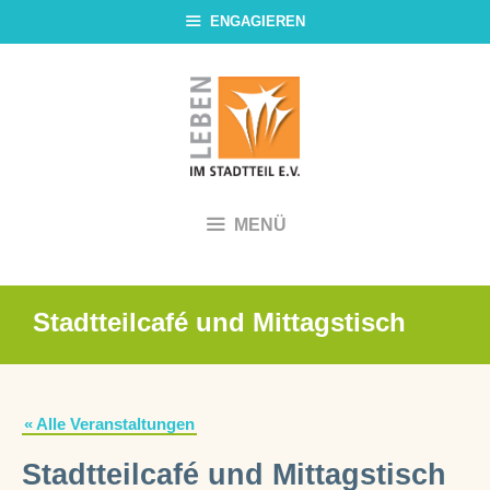
Zum
ENGAGIEREN
Inhalt
springen
MENÜ
Stadtteilcafé und Mittagstisch
« Alle Veranstaltungen
Stadtteilcafé und Mittagstisch