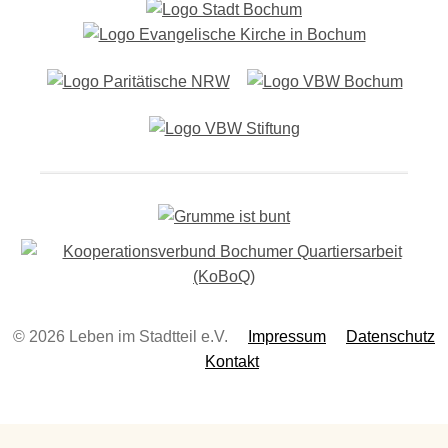
-
N
a
v
i
g
a
t
i
o
n
© 2026 Leben im Stadtteil e.V.
Impressum
Datenschutz
Kontakt