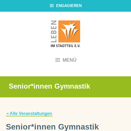
Zum
ENGAGIEREN
Inhalt
springen
MENÜ
Senior*innen Gymnastik
« Alle Veranstaltungen
Senior*innen Gymnastik