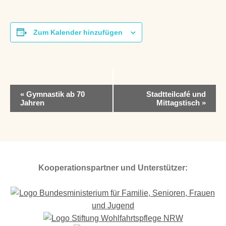
Zum Kalender hinzufügen
V
«
Gymnastik ab 70
Stadtteilcafé und
e
Jahren
Mittagstisch
»
r
a
n
s
t
a
Kooperationspartner und Unterstützer:
l
t
u
n
g