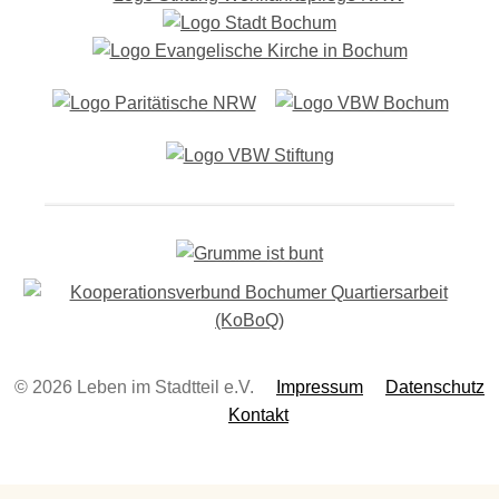
-
N
a
v
i
g
a
t
i
o
n
© 2026 Leben im Stadtteil e.V.
Impressum
Datenschutz
Kontakt