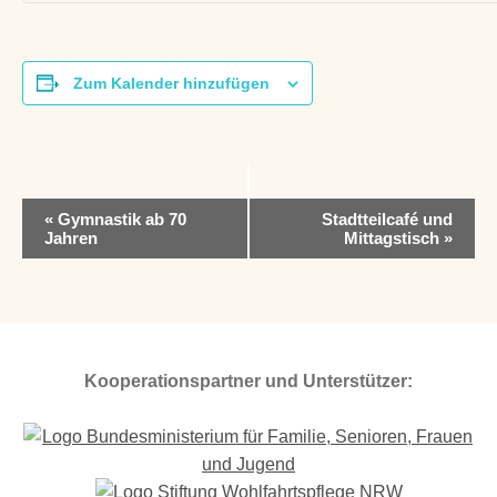
Zum Kalender hinzufügen
V
«
Gymnastik ab 70
Stadtteilcafé und
e
Jahren
Mittagstisch
»
r
a
n
s
t
a
Kooperationspartner und Unterstützer:
l
t
u
n
g