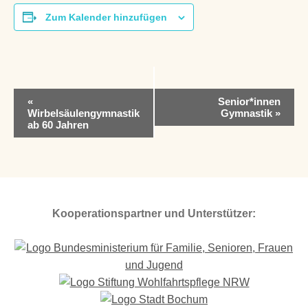
Zum Kalender hinzufügen
V
«
Senior*innen
e
Wirbelsäulengymnastik
Gymnastik
»
r
ab 60 Jahren
a
n
s
t
a
l
Kooperationspartner und Unterstützer:
t
u
n
g
-
N