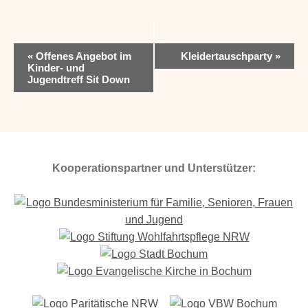
V
«
Offenes Angebot im
Kleidertauschparty
»
e
Kinder- und
r
Jugendtreff Sit Down
a
n
s
t
a
l
Kooperationspartner und Unterstützer:
t
u
n
g
-
N
a
v
i