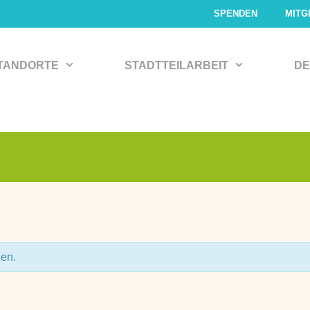
SPENDEN
MITG
TANDORTE
STADTTEILARBEIT
DE
den.