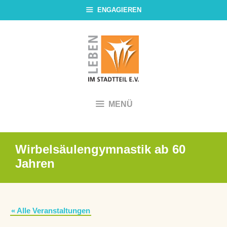
Zum
ENGAGIEREN
Inhalt
springen
MENÜ
Wirbelsäulengymnastik ab 60
Jahren
« Alle Veranstaltungen