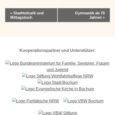
V
«
Stadtteilcafé und
Gymnastik ab 70
e
Mittagstisch
Jahren
»
r
a
n
s
t
a
Kooperationspartner und Unterstützer:
l
t
u
n
g
-
N
a
v
i
g
a