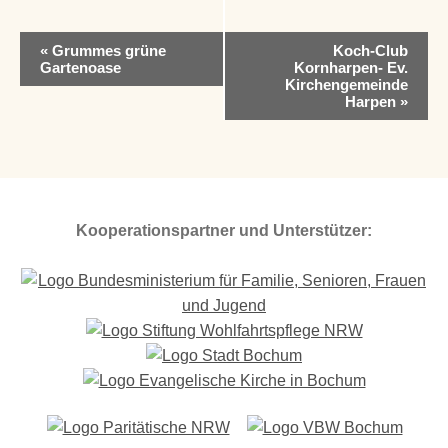
V
«
Grummes grüne
Koch-Club
e
Gartenoase
Kornharpen- Ev.
r
Kirchengemeinde
Harpen
»
a
n
s
t
a
l
t
Kooperationspartner und Unterstützer:
u
n
g
-
N
a
v
i
g
a