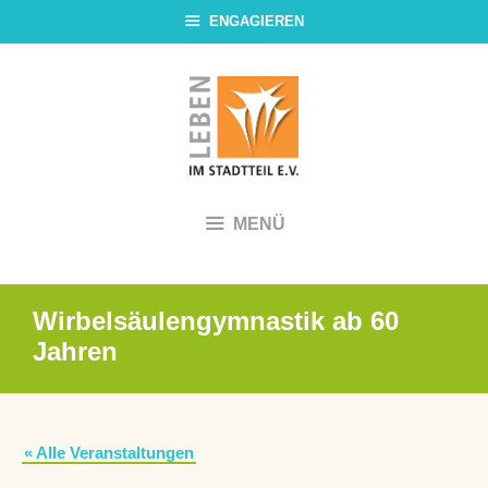
Zum
ENGAGIEREN
Inhalt
springen
MENÜ
Wirbelsäulengymnastik ab 60
Jahren
« Alle Veranstaltungen