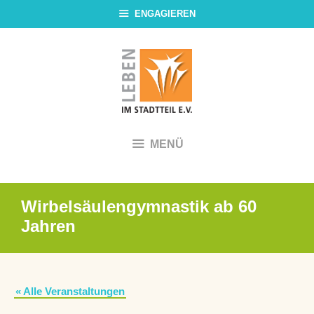
Zum
ENGAGIEREN
Inhalt
springen
MENÜ
Wirbelsäulengymnastik ab 60
Jahren
« Alle Veranstaltungen