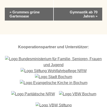
V
«
Grummes grüne
Gymnastik ab 70
e
Gartenoase
Jahren
»
r
a
n
s
t
a
Kooperationspartner und Unterstützer:
l
t
u
n
g
-
N
a
v
i
g
a