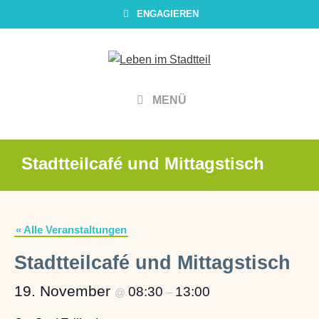
Zum
ENGAGIEREN
Inhalt
springen
MENÜ
Stadtteilcafé und Mittagstisch
« Alle Veranstaltungen
Stadtteilcafé und Mittagstisch
19. November
08:30
13:00
@
–