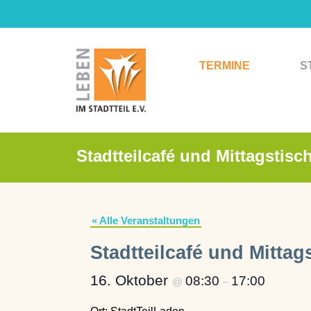
Zum
Inhalt
springen
TERMINE
S
Stadtteilcafé und Mittagstisc
« Alle Veranstaltungen
Stadtteilcafé und Mittag
16. Oktober
08:30
17:00
@
–