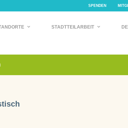
SPENDEN
MITG
TANDORTE
STADTTEILARBEIT
DE
h
stisch