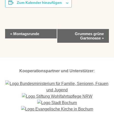
Zum Kalender hinzufügen
V
«
Montagsrunde
Grummes grüne
e
Gartenoase
»
r
a
n
s
t
a
Kooperationspartner und Unterstützer:
l
t
u
n
g
-
N
a