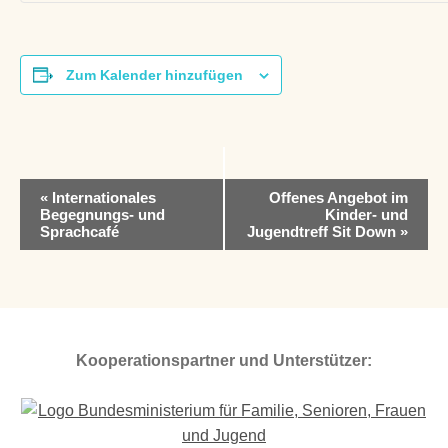
Zum Kalender hinzufügen
V
«
Internationales
Offenes Angebot im
e
Begegnungs- und
Kinder- und
r
Sprachcafé
Jugendtreff Sit Down
»
a
n
s
t
a
l
Kooperationspartner und Unterstützer:
t
u
n
g