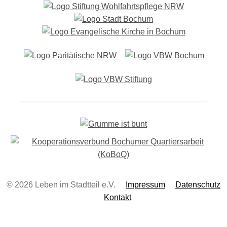
-
N
a
v
i
g
a
t
i
o
n
© 2026 Leben im Stadtteil e.V.
Impressum
Datenschutz
Kontakt