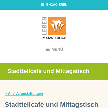
Zum
ENGAGIEREN
Inhalt
springen
MENÜ
Stadtteilcafé und Mittagstisch
« Alle Veranstaltungen
Stadtteilcafé und Mittagstisch