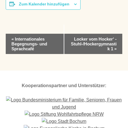
Zum Kalender hinzufügen
V
«
Internationales
Locker vom Hocker‘ -
e
Begegnungs- und
Stuhl-/Hockergymnasti
r
Sprachcafé
k 1
»
a
n
s
t
a
l
Kooperationspartner und Unterstützer:
t
u
n
g
-
N
a