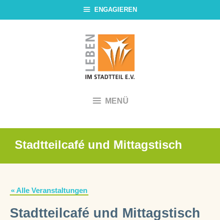
Zum
ENGAGIEREN
Inhalt
springen
MENÜ
Stadtteilcafé und Mittagstisch
« Alle Veranstaltungen
Stadtteilcafé und Mittagstisch