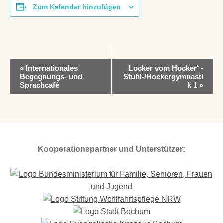
Zum Kalender hinzufügen
V
«
Internationales
Locker vom Hocker‘ -
e
Begegnungs- und
Stuhl-/Hockergymnasti
r
Sprachcafé
k 1
»
a
n
s
t
a
l
Kooperationspartner und Unterstützer:
t
u
n
g
-
N
a