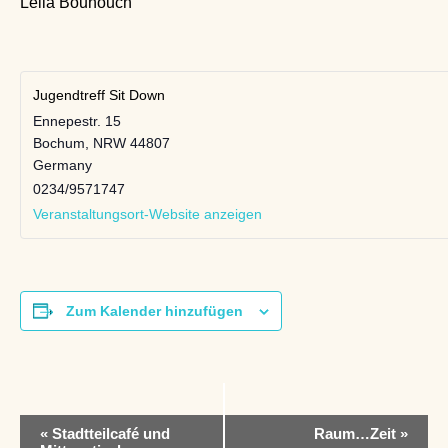
Leila Bouhouch
Jugendtreff Sit Down
Ennepestr. 15
Bochum
,
NRW
44807
Germany
0234/9571747
Veranstaltungsort-Website anzeigen
Zum Kalender hinzufügen
V
«
Stadtteilcafé und
Raum…Zeit
»
e