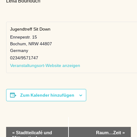
Leila Bouhouch
Jugendtreff Sit Down
Ennepestr. 15
Bochum
,
NRW
44807
Germany
0234/9571747
Veranstaltungsort-Website anzeigen
Zum Kalender hinzufügen
V
«
Stadtteilcafé und
Raum…Zeit
»
e