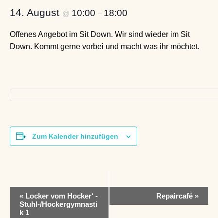
14. August
10:00
18:00
@
–
Offenes Angebot im Sit Down. Wir sind wieder im Sit
Down. Kommt gerne vorbei und macht was ihr möchtet.
Zum Kalender hinzufügen
V
«
Locker vom Hocker‘ -
Repaircafé
»
e
Stuhl-/Hockergymnasti
r
k 1