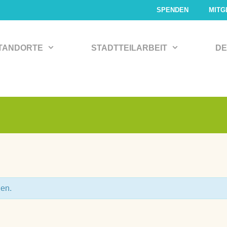
SPENDEN
MITG
TANDORTE
STADTTEILARBEIT
DE
den.