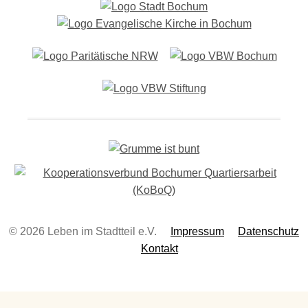
-
N
a
v
i
g
a
t
i
o
n
© 2026 Leben im Stadtteil e.V.
Impressum
Datenschutz
Kontakt