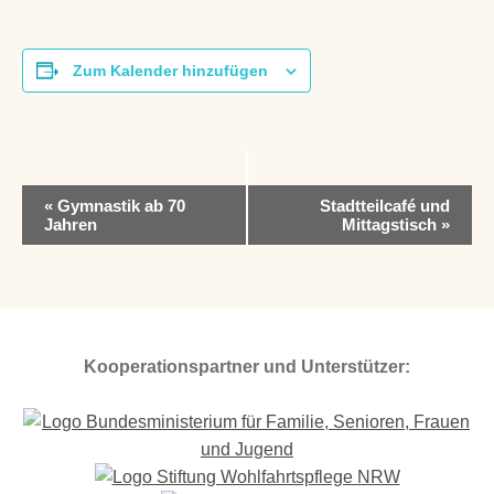
Zum Kalender hinzufügen
V
«
Gymnastik ab 70
Stadtteilcafé und
e
Jahren
Mittagstisch
»
r
a
n
s
t
a
Kooperationspartner und Unterstützer:
l
t
u
n
g