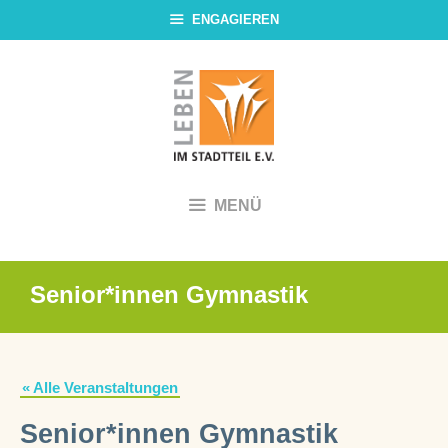
Zum
ENGAGIEREN
Inhalt
springen
MENÜ
Senior*innen Gymnastik
« Alle Veranstaltungen
Senior*innen Gymnastik