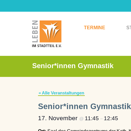
Zum
Inhalt
springen
TERMINE
S
Senior*innen Gymnastik
« Alle Veranstaltungen
Senior*innen Gymnastik
17. November
11:45
12:45
@
–