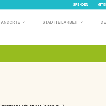
SPENDEN
MITG
TANDORTE
STADTTEILARBEIT
DE