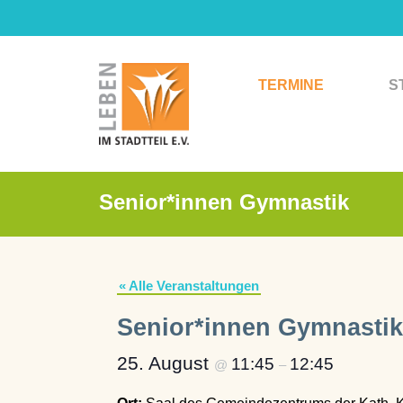
Zum
Inhalt
springen
TERMINE
S
Senior*innen Gymnastik
« Alle Veranstaltungen
Senior*innen Gymnastik
25. August
11:45
12:45
@
–