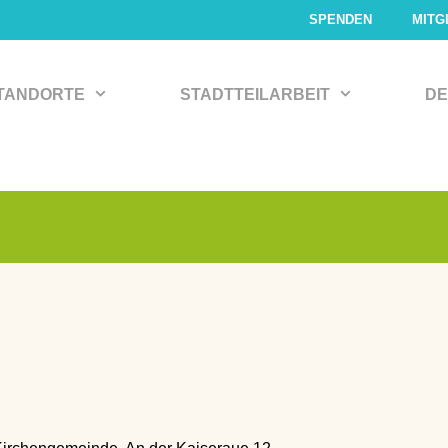
SPENDEN
MITG
TANDORTE
STADTTEILARBEIT
DE