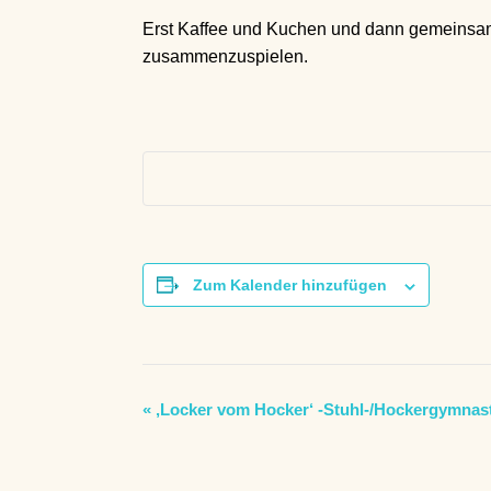
Erst Kaffee und Kuchen und dann gemeinsam
zusammenzuspielen.
Zum Kalender hinzufügen
V
«
‚Locker vom Hocker‘ -Stuhl-/Hockergymnast
e
r
a