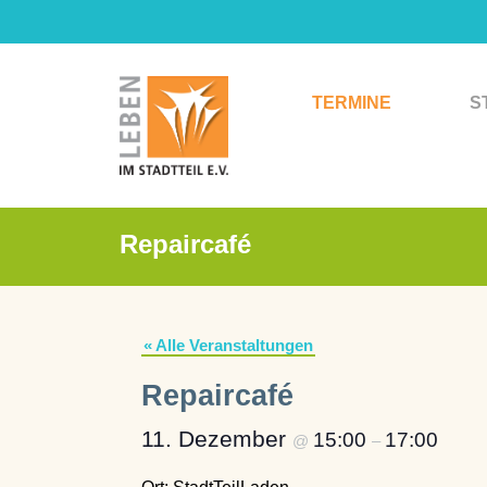
Zum
Inhalt
springen
TERMINE
S
Repaircafé
« Alle Veranstaltungen
Repaircafé
11. Dezember
15:00
17:00
@
–