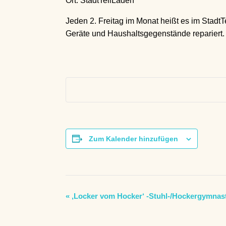
Ort: StadtTeilLaden
Jeden 2. Freitag im Monat heißt es im Stadt
Geräte und Haushaltsgegenstände repariert. 
Zum Kalender hinzufügen
V
«
‚Locker vom Hocker‘ -Stuhl-/Hockergymnast
e
r