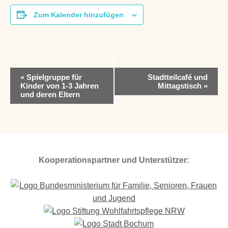
Zum Kalender hinzufügen
V
«
Spielgruppe für
Stadtteilcafé und
e
Kinder von 1-3 Jahren
Mittagstisch
»
r
und deren Eltern
a
n
s
t
a
l
Kooperationspartner und Unterstützer:
t
u
n
g
-
N