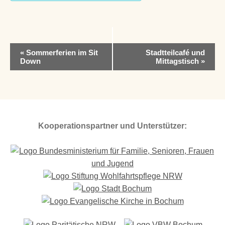
V
«
Sommerferien im Sit
Stadtteilcafé und
e
Down
Mittagstisch
»
r
a
n
s
t
a
Kooperationspartner und Unterstützer:
l
t
u
n
g
-
N
a
v