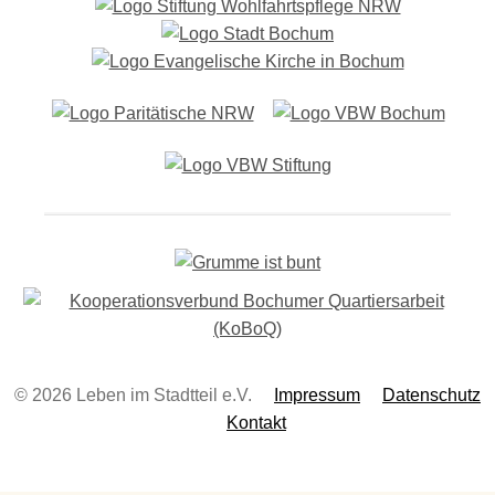
-
N
a
v
i
g
a
t
i
o
n
© 2026 Leben im Stadtteil e.V.
Impressum
Datenschutz
Kontakt