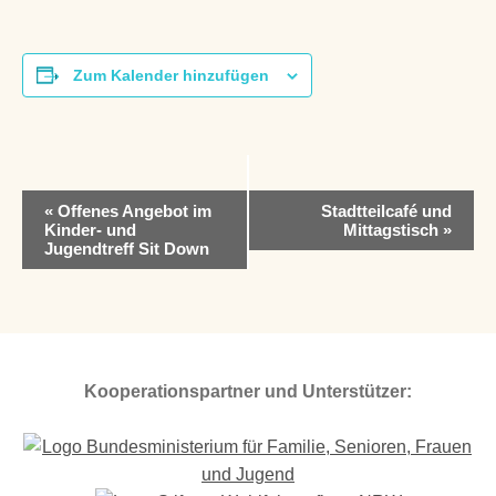
Zum Kalender hinzufügen
V
«
Offenes Angebot im
Stadtteilcafé und
e
Kinder- und
Mittagstisch
»
r
Jugendtreff Sit Down
a
n
s
t
a
l
Kooperationspartner und Unterstützer:
t
u
n
g