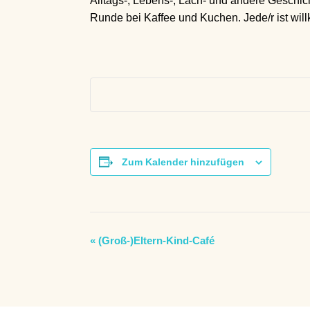
Alltags-, Lebens-, Lach- und andere Geschich
Runde bei Kaffee und Kuchen. Jede/r ist wi
Zum Kalender hinzufügen
V
«
(Groß-)Eltern-Kind-Café
e
r
a
n