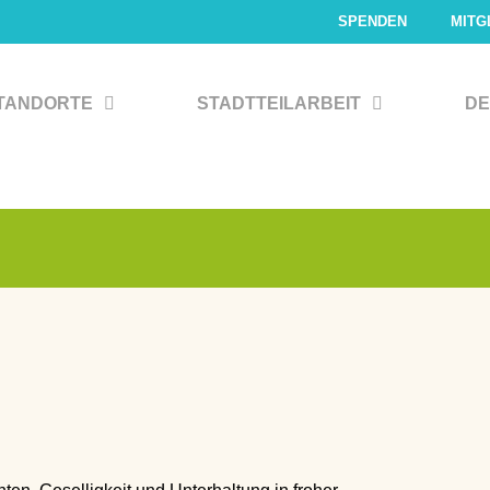
SPENDEN
MITG
TANDORTE
STADTTEILARBEIT
DE