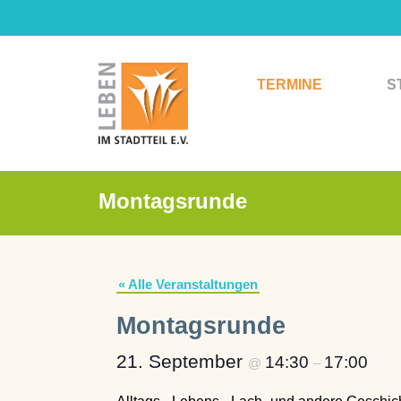
Zum
Inhalt
springen
TERMINE
S
Montagsrunde
« Alle Veranstaltungen
Montagsrunde
21. September
14:30
17:00
@
–