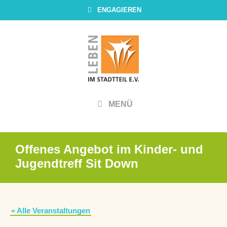
Zum
ENGAGIEREN
Inhalt
springen
MENÜ
Offenes Angebot im Kinder- und
Jugendtreff Sit Down
« Alle Veranstaltungen