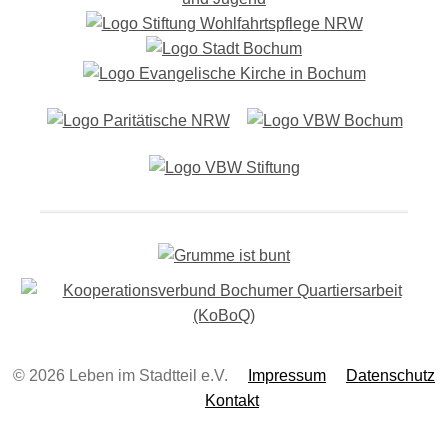
g
-
N
a
v
i
g
a
t
i
o
n
© 2026 Leben im Stadtteil e.V.
Impressum
Datenschutz
Kontakt