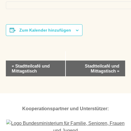
Zum Kalender hinzufügen
V
«
Stadtteilcafé und
Stadtteilcafé und
e
Mittagstisch
Mittagstisch
»
r
a
n
s
t
a
Kooperationspartner und Unterstützer:
l
t
u
n