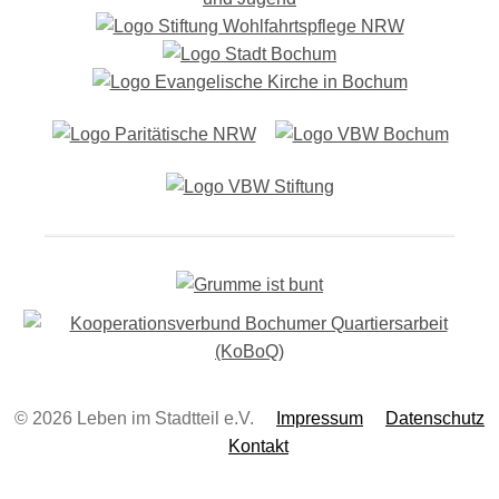
g
-
N
a
v
i
g
a
t
i
o
n
© 2026 Leben im Stadtteil e.V.
Impressum
Datenschutz
Kontakt