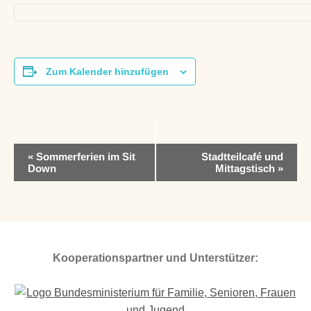
Zum Kalender hinzufügen
V
«
Sommerferien im Sit
Stadtteilcafé und
e
Down
Mittagstisch
»
r
a
n
s
t
a
Kooperationspartner und Unterstützer:
l
t
u
n