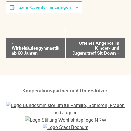
Zum Kalender hinzufügen
V
«
Offenes Angebot im
e
Wirbelsäulengymnastik
Kinder- und
r
ab 60 Jahren
Jugendtreff Sit Down
»
a
n
s
t
a
l
Kooperationspartner und Unterstützer:
t
u
n
g
-
N