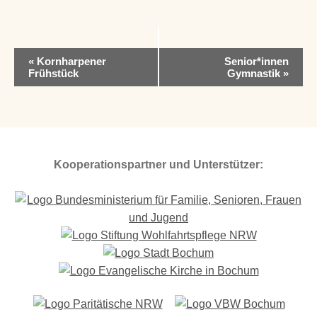
V
«
Kornharpener
Senior*innen
e
Frühstück
Gymnastik
»
r
a
n
s
t
a
Kooperationspartner und Unterstützer:
l
t
u
n
g
-
N
a
v
i