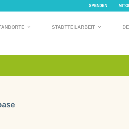
SPENDEN
MITG
TANDORTE
STADTTEILARBEIT
DE
oase