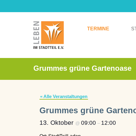
Zum
Inhalt
springen
TERMINE
S
Grummes grüne Gartenoase
« Alle Veranstaltungen
Grummes grüne Garten
13. Oktober
09:00
12:00
@
–