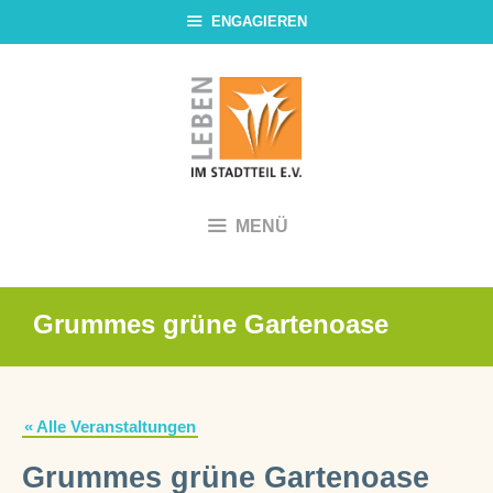
Zum
ENGAGIEREN
Inhalt
springen
MENÜ
Grummes grüne Gartenoase
« Alle Veranstaltungen
Grummes grüne Gartenoase