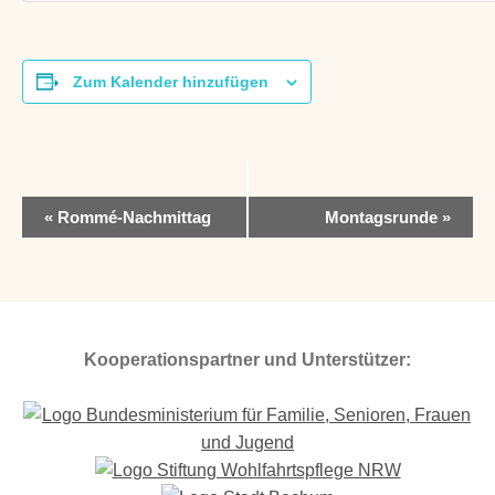
Zum Kalender hinzufügen
V
«
Rommé-Nachmittag
Montagsrunde
»
e
r
a
n
s
t
Kooperationspartner und Unterstützer:
a
l
t
u
n
g