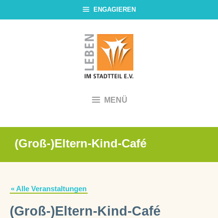
Zum
ENGAGIEREN
Inhalt
springen
MENÜ
(Groß-)Eltern-Kind-Café
« Alle Veranstaltungen
(Groß-)Eltern-Kind-Café