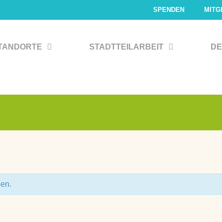
SPENDEN
MITG
TANDORTE
STADTTEILARBEIT
DE
den.