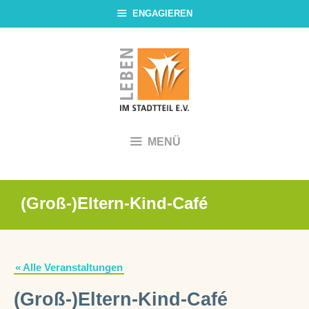
Zum
ENGAGIEREN
Inhalt
springen
MENÜ
(Groß-)Eltern-Kind-Café
« Alle Veranstaltungen
(Groß-)Eltern-Kind-Café