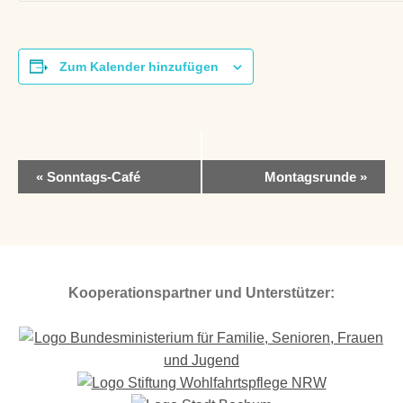
Zum Kalender hinzufügen
V
«
Sonntags-Café
Montagsrunde
»
e
r
a
n
s
t
Kooperationspartner und Unterstützer:
a
l
t
u
n
g