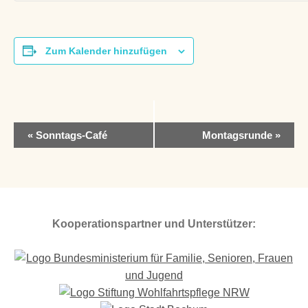
Zum Kalender hinzufügen
V
«
Sonntags-Café
Montagsrunde
»
e
r
a
n
s
t
Kooperationspartner und Unterstützer:
a
l
t
u
n
g