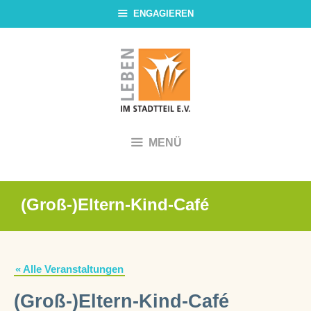
Zum
ENGAGIEREN
Inhalt
springen
MENÜ
(Groß-)Eltern-Kind-Café
« Alle Veranstaltungen
(Groß-)Eltern-Kind-Café