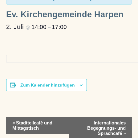
Ev. Kirchengemeinde Harpen
2. Juli
14:00
17:00
@
–
Zum Kalender hinzufügen
V
«
Stadtteilcafé und
Internationales
e
Mittagstisch
Begegnungs- und
r
Sprachcafé
»