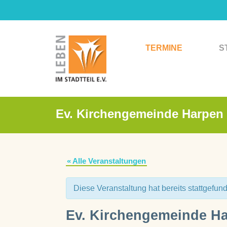
Zum
Inhalt
springen
TERMINE
S
Ev. Kirchengemeinde Harpen
« Alle Veranstaltungen
Diese Veranstaltung hat bereits stattgefun
Ev. Kirchengemeinde H