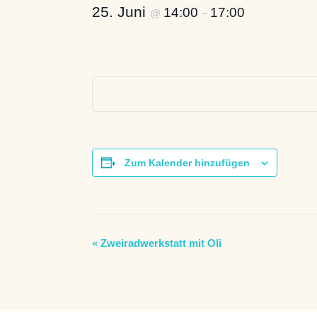
25. Juni
14:00
17:00
@
–
Zum Kalender hinzufügen
V
«
Zweiradwerkstatt mit Oli
e
r
a
n