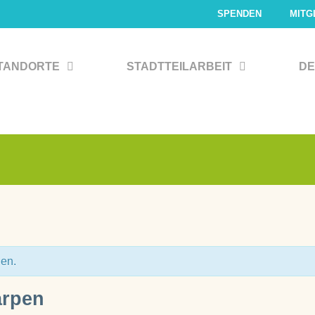
SPENDEN
MITG
TANDORTE
STADTTEILARBEIT
DE
den.
arpen