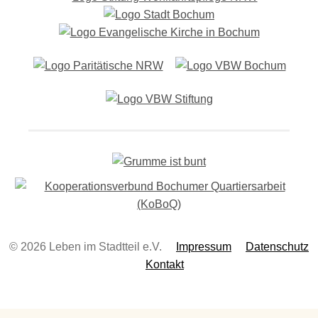
-
N
a
v
i
g
a
t
i
o
n
© 2026 Leben im Stadtteil e.V.
Impressum
Datenschutz
Kontakt