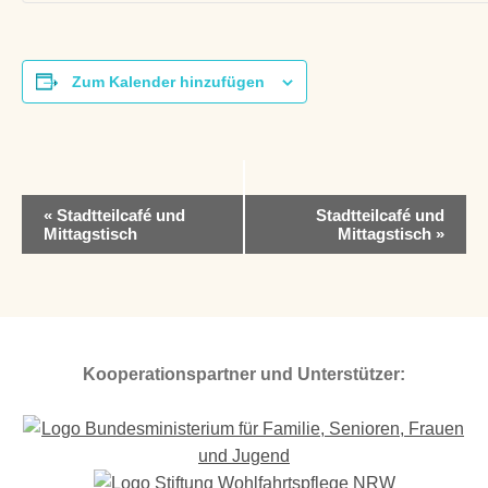
Zum Kalender hinzufügen
V
«
Stadtteilcafé und
Stadtteilcafé und
e
Mittagstisch
Mittagstisch
»
r
a
n
s
t
a
Kooperationspartner und Unterstützer:
l
t
u
n
g