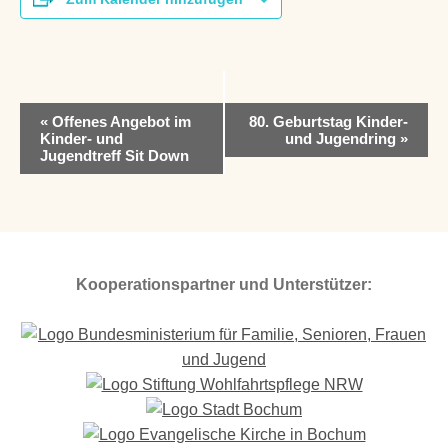
V
«
Offenes Angebot im
80. Geburtstag Kinder-
e
Kinder- und
und Jugendring
»
r
Jugendtreff Sit Down
a
n
s
t
a
l
Kooperationspartner und Unterstützer:
t
u
n
g
-
N
a
v