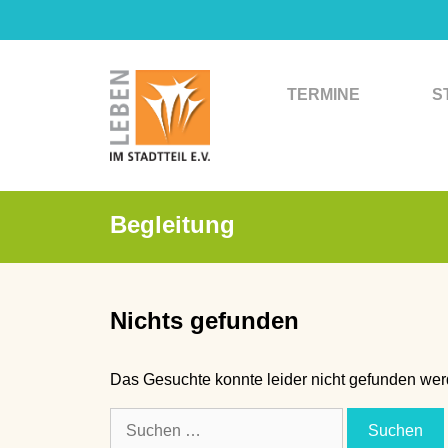
Zum
Inhalt
springen
TERMINE
S
Begleitung
Nichts gefunden
Das Gesuchte konnte leider nicht gefunden werde
Suchen
nach: